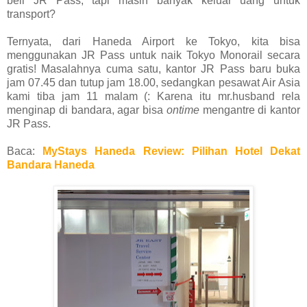
beli JR Pass, tapi masih banyak keluar uang untuk
transport?
Ternyata, dari Haneda Airport ke Tokyo, kita bisa
menggunakan JR Pass untuk naik Tokyo Monorail secara
gratis! Masalahnya cuma satu, kantor JR Pass baru buka
jam 07.45 dan tutup jam 18.00, sedangkan pesawat Air Asia
kami tiba jam 11 malam (: Karena itu mr.husband rela
menginap di bandara, agar bisa
ontime
mengantre di kantor
JR Pass.
Baca:
MyStays Haneda Review: Pilihan Hotel Dekat
Bandara Haneda