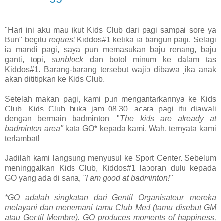
"Hari ini aku mau ikut Kids Club dari pagi sampai sore ya
Bun" begitu
request
Kiddos#1 ketika ia bangun pagi. Selagi
ia mandi pagi, saya pun memasukan baju renang, baju
ganti, topi,
sunblock
dan botol minum
ke dalam tas
Kiddos#1. Barang-barang tersebut wajib dibawa jika anak
akan dititipkan ke Kids Club.
Setelah makan pagi, kami pun mengantarkannya ke Kids
Club. Kids Club buka jam 08.30, acara pagi itu diawali
dengan bermain badminton. "
The kids are already at
badminton area"
kata GO* kepada kami. Wah, ternyata kami
terlambat!
Jadilah kami langsung menyusul ke Sport Center. Sebelum
meninggalkan Kids Club, Kiddos#1 laporan dulu kepada
GO yang ada di sana,
"I am good at badminton!"
*GO adalah singkatan dari Gentil Organisateur, mereka
melayani dan menemani tamu Club Med (tamu disebut GM
atau Gentil Membre). GO produces moments of happiness,