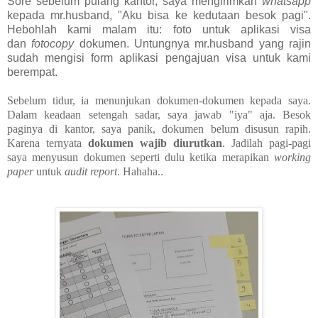
Sore sebelum pulang kantor, saya mengirimkan
whatsapp
kepada mr.husband, "Aku bisa ke kedutaan besok pagi".
Hebohlah kami malam itu: foto untuk aplikasi visa
dan
fotocopy
dokumen. Untungnya mr.husband yang rajin
sudah mengisi form aplikasi pengajuan visa untuk kami
berempat.
Sebelum tidur, ia menunjukan dokumen-dokumen kepada saya.
Dalam keadaan setengah sadar, saya jawab "iya" aja. Besok
paginya di kantor, saya panik, dokumen belum disusun rapih.
Karena ternyata
dokumen wajib diurutkan
. Jadilah pagi-pagi
saya menyusun dokumen seperti dulu ketika merapikan
working
paper
untuk
audit report
. Hahaha..