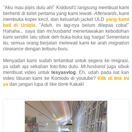
"Aku mau pipis dulu ah!" Kiddos#1 langsung membuat kami
berhenti di toilet pertama yang kami lewati.
Afterwards
, kami
membuka koper kecil, dan keluarlah jacket ULD
yang kami
beli di Uniqlo
. "Aduh, ini
tag
-nya belum dilepas coba!"
Hahaha... saya dan
mr.husband
menertawakan kebodohan
kami sendiri lalu sibuk deh buka-buka tag harga! Sementara
itu, semua orang berjalan melewati kami ke arah
imigration
clearance
dengan terburu-buru.
Menyadari kami sudah terlambat untuk segera ke imigrasi,
ya udah aja sekalian foto-foto dulu.
Mr.husband
juga sibuk
membuat video untuk
tesyasvlog
. Eh, udah pada liat kan
video liburan kami ke Komodo di youtube?
Klik di link ini
ya
dan jangan lupa di like donk Kakak!