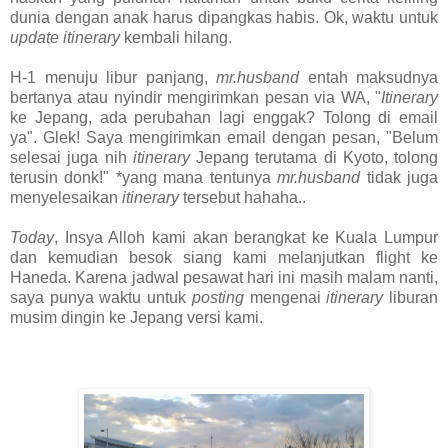
dunia dengan anak harus dipangkas habis. Ok, waktu untuk
update
itinerary
kembali hilang.
H-1 menuju libur panjang,
mr.husband
entah maksudnya
bertanya atau nyindir mengirimkan pesan via WA, "
Itinerary
ke Jepang, ada perubahan lagi enggak? Tolong di email
ya". Glek! Saya mengirimkan email dengan pesan, "Belum
selesai juga nih
itinerary
Jepang terutama di Kyoto, tolong
terusin donk!" *y
ang mana tentunya
mr.husband
tidak juga
menyelesaikan
itinerary
tersebut hahaha..
Today
, Insya Alloh kami akan berangkat ke Kuala Lumpur
dan kemudian besok siang kami melanjutkan flight ke
Haneda. Karena jadwal pesawat hari ini masih malam nanti,
saya punya waktu untuk
posting
mengenai
itinerary
liburan
musim dingin ke Jepang versi kami.