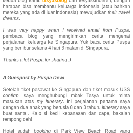
kedua blog kami:
tesyasblog
dan tesyaskinderen, dengan
harapan bisa membantu keluarga Indonesia (atau bahkan
mereka yang ada di luar Indonesia) mewujudkan
their travel
dreams
.
I was very happy when I received email from Puspa
,
pembaca blog yang mengirimkan cerita mengenai
perjalanan keluarga ke Singapura. Yuk baca cerita Puspa
yang berlibur selama 4 hari 3 malam di Singapura.
Thanks a lot Puspa for sharing :)
A Guespost by Puspa Dewi
Setelah tiket pesawat ke Singapura dan tiket masuk USS
confirm
, saya menghubungi mbak Tesya untuk minta
masukan atas
my itinerary
. Ini perjalanan pertama saya
dengan dua anak yang berusia 8 dan 3 tahun.
Itinerary
saya
buat santai.
Kalo si kecil kepanasan dan cape, bakalan
rempong deh!
Hotel sudah
booking
di Park View Beach Road yang