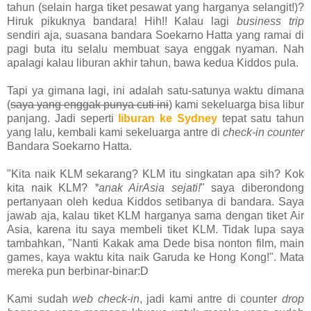
tahun (selain harga tiket pesawat yang harganya selangit!)?
Hiruk pikuknya bandara! Hih!! Kalau lagi
business trip
sendiri aja, suasana bandara Soekarno Hatta yang ramai di
pagi buta itu selalu membuat saya enggak nyaman. Nah
apalagi kalau liburan akhir tahun, bawa kedua Kiddos pula.
Tapi ya gimana lagi, ini adalah satu-satunya waktu dimana
(
saya yang enggak punya cuti ini
) kami sekeluarga bisa libur
panjang. Jadi seperti
liburan ke Sydney
tepat satu tahun
yang lalu, kembali kami sekeluarga antre di
check-in counter
Bandara Soekarno Hatta.
"Kita naik KLM sekarang? KLM itu singkatan apa sih? Kok
kita naik KLM?
*anak AirAsia sejati!
" saya diberondong
pertanyaan oleh kedua Kiddos setibanya di bandara. Saya
jawab aja, kalau tiket KLM harganya sama dengan tiket Air
Asia, karena itu saya membeli tiket KLM. Tidak lupa saya
tambahkan, "Nanti Kakak ama Dede bisa nonton film, main
games, kaya waktu kita naik Garuda ke Hong Kong!". Mata
mereka pun berbinar-binar:D
Kami sudah
web check-in
, jadi kami antre di counter
drop