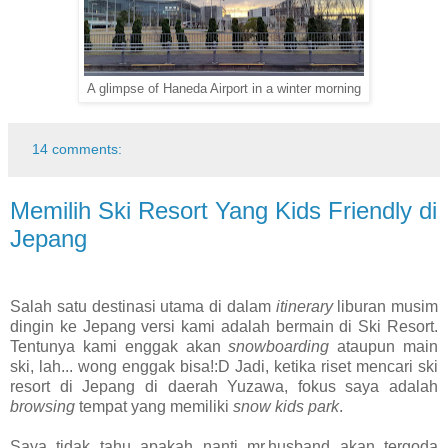
A glimpse of Haneda Airport in a winter morning
14 comments:
Memilih Ski Resort Yang Kids Friendly di
Jepang
Salah satu destinasi utama di dalam
itinerary
liburan musim
dingin ke Jepang versi kami adalah bermain di Ski Resort.
Tentunya kami enggak akan
snowboarding
ataupun main
ski, lah... wong enggak bisa!:D Jadi, ketika riset mencari ski
resort di Jepang di daerah Yuzawa, fokus saya adalah
browsing
tempat yang memiliki
snow
kids park
.
Saya tidak tahu apakah nanti mr.husband akan tergoda