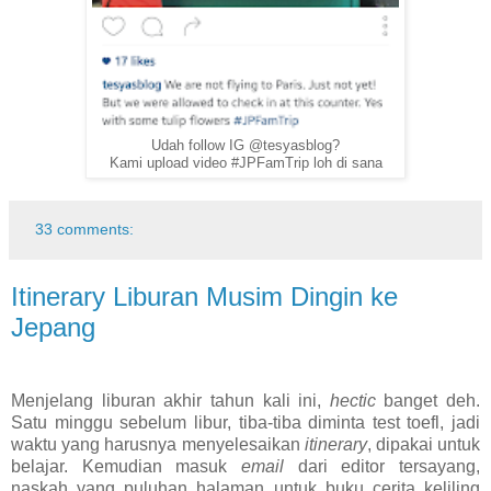
Udah follow IG @tesyasblog?
Kami upload video #JPFamTrip loh di sana
33 comments:
Itinerary Liburan Musim Dingin ke
Jepang
Menjelang liburan akhir tahun kali ini,
hectic
banget deh.
Satu minggu sebelum libur, tiba-tiba diminta test toefl, jadi
waktu yang harusnya menyelesaikan
itinerary
, dipakai untuk
belajar. Kemudian masuk
email
dari editor tersayang,
naskah yang puluhan halaman untuk buku cerita keliling