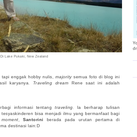
Yo
dr
Di Lake Pukaki, New Zealand
 tapi enggak hobby nulis,
majority
semua foto di blog ini
sil karyanya.
Traveling
dream
Rene saat ini adalah
bagi informasi tentang
traveling
. Ia berharap tulisan
 tesyaskinderen bisa menjadi ilmu yang bermanfaat bagi
 moment
,
Santorini
berada pada urutan pertama di
ama destinasi lain:D