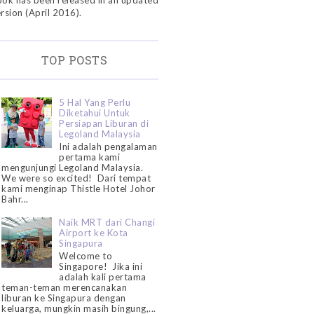
ok has been released in an updated
rsion (April 2016).
TOP POSTS
5 Hal Yang Perlu
Diketahui Untuk
Persiapan Liburan di
Legoland Malaysia
Ini adalah pengalaman
pertama kami
mengunjungi Legoland Malaysia.
We were so excited! Dari tempat
kami menginap Thistle Hotel Johor
Bahr...
Naik MRT dari Changi
Airport ke Kota
Singapura
Welcome to
Singapore! Jika ini
adalah kali pertama
teman-teman merencanakan
liburan ke Singapura dengan
keluarga, mungkin masih bingung,...