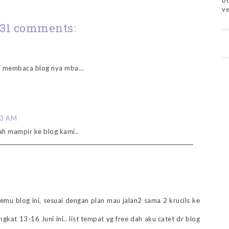
bo
ve
31 comments:
li membaca blog nya mba...
53 AM
ah mampir ke blog kami..
M
nemu blog ini, sesuai dengan plan mau jalan2 sama 2 krucils ke
kat 13-16 Juni ini.. list tempat yg free dah aku catet dr blog