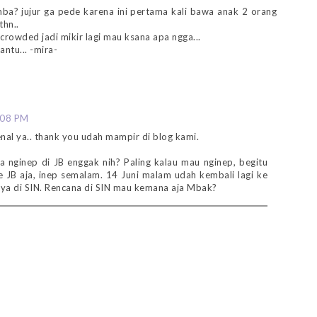
mba? jujur ga pede karena ini pertama kali bawa anak 2 orang
thn..
rowded jadi mikir lagi mau ksana apa ngga...
ntu... -mira-
:08 PM
nal ya.. thank you udah mampir di blog kami.
 nginep di JB enggak nih? Paling kalau mau nginep, begitu
 JB aja, inep semalam. 14 Juni malam udah kembali lagi ke
nya di SIN. Rencana di SIN mau kemana aja Mbak?