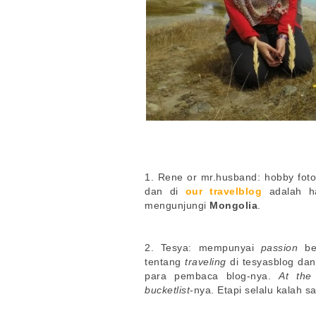
1. Rene or mr.husband: hobby foto
dan di
our travelblog
adalah ha
mengunjungi
Mongolia
.
2. Tesya: mempunyai
passion
ber
tentang
traveling
di tesyasblog dan
para pembaca blog-nya.
At the
bucketlist
-nya. Etapi selalu kalah s