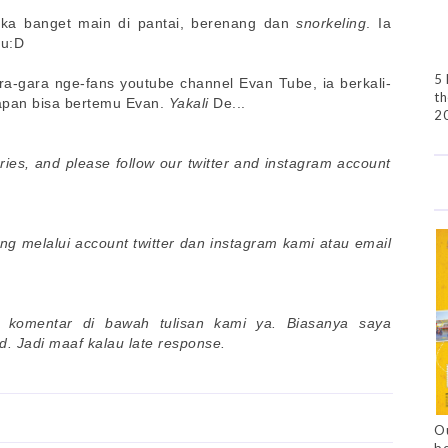
suka banget main di pantai, berenang dan
snorkeling
. Ia
ju:D
5 
ra-gara nge-fans youtube channel Evan Tube, ia berkali-
th
apan bisa bertemu Evan.
Yakali
De...
2
ories, and please follow our twitter and instagram account
ing melalui account twitter dan instagram kami atau email
 komentar di bawah tulisan kami ya. Biasanya saya
. Jadi maaf kalau late response.
Ou