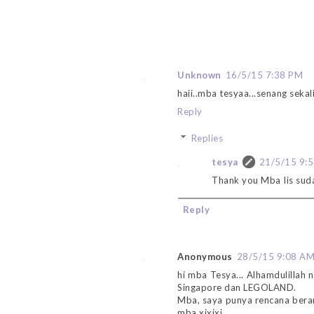
Unknown
16/5/15 7:38 PM
haii..mba tesyaa...senang seka
Reply
Replies
tesya
21/5/15 9:
Thank you Mba Iis sud
Reply
Anonymous
28/5/15 9:08 A
hi mba Tesya... Alhamdulillah 
Singapore dan LEGOLAND.
Mba, saya punya rencana berang
mba xixixi..