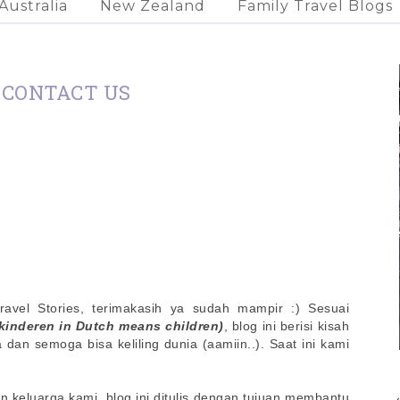
Australia
New Zealand
Family Travel Blogs
CONTACT US
Travel Stories, terimakasih ya sudah mampir :)
Sesuai
kinderen in Dutch means children)
, blog ini berisi kisah
 dan semoga bisa keliling dunia (aamiin..). Saat ini kami
n keluarga kami, blog ini ditulis dengan tujuan membantu