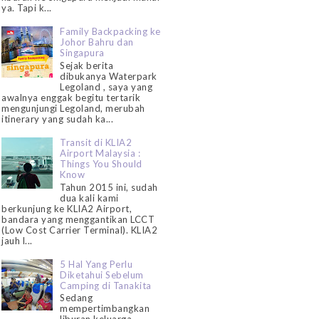
ya. Tapi k...
Family Backpacking ke
Johor Bahru dan
Singapura
Sejak berita
dibukanya Waterpark
Legoland , saya yang
awalnya enggak begitu tertarik
mengunjungi Legoland, merubah
itinerary yang sudah ka...
Transit di KLIA2
Airport Malaysia :
Things You Should
Know
Tahun 2015 ini, sudah
dua kali kami
berkunjung ke KLIA2 Airport,
bandara yang menggantikan LCCT
(Low Cost Carrier Terminal). KLIA2
jauh l...
5 Hal Yang Perlu
Diketahui Sebelum
Camping di Tanakita
Sedang
mempertimbangkan