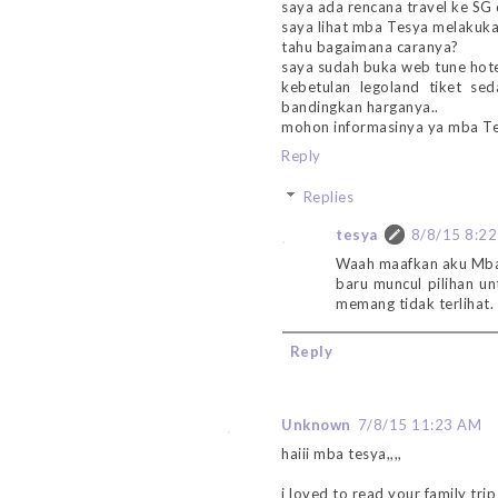
saya ada rencana travel ke SG
saya lihat mba Tesya melakuka
tahu bagaimana caranya?
saya sudah buka web tune hotel
kebetulan legoland tiket se
bandingkan harganya..
mohon informasinya ya mba Tes
Reply
Replies
tesya
8/8/15 8:2
Waah maafkan aku Mbak
baru muncul pilihan u
memang tidak terlihat.
Reply
Unknown
7/8/15 11:23 AM
haiii mba tesya,,,,
i loved to read your family trip