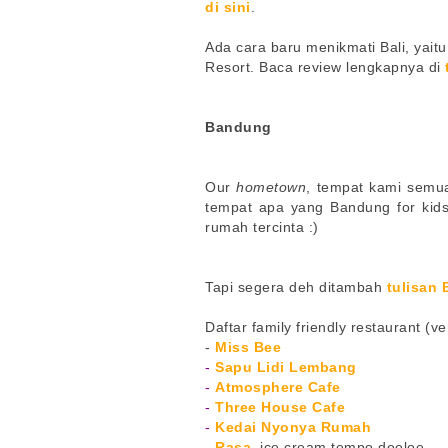
di sini
.
Ada cara baru menikmati Bali, yaitu
Resort. Baca review lengkapnya di
Bandung
Our
hometown
, tempat kami semua
tempat apa yang Bandung for kids
rumah tercinta :)
Tapi segera deh ditambah
tulisan
Daftar family friendly restaurant (ve
-
Miss Bee
-
Sapu Lidi Lembang
-
Atmosphere Cafe
-
Three House Cafe
-
Kedai Nyonya Rumah
-
Rasa
, ice cream tempo doeloe