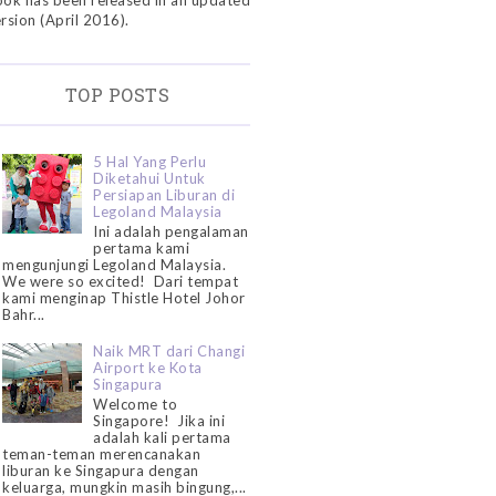
ok has been released in an updated
rsion (April 2016).
TOP POSTS
5 Hal Yang Perlu
Diketahui Untuk
Persiapan Liburan di
Legoland Malaysia
Ini adalah pengalaman
pertama kami
mengunjungi Legoland Malaysia.
We were so excited! Dari tempat
kami menginap Thistle Hotel Johor
Bahr...
Naik MRT dari Changi
Airport ke Kota
Singapura
Welcome to
Singapore! Jika ini
adalah kali pertama
teman-teman merencanakan
liburan ke Singapura dengan
keluarga, mungkin masih bingung,...