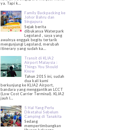
ya. Tapi k...
Family Backpacking ke
Johor Bahru dan
Singapura
Sejak berita
dibukanya Waterpark
Legoland , saya yang
awalnya enggak begitu tertarik
mengunjungi Legoland, merubah
itinerary yang sudah ka...
Transit di KLIA2
Airport Malaysia :
Things You Should
Know
Tahun 2015 ini, sudah
dua kali kami
berkunjung ke KLIA2 Airport,
bandara yang menggantikan LCCT
(Low Cost Carrier Terminal). KLIA2
jauh l...
5 Hal Yang Perlu
Diketahui Sebelum
Camping di Tanakita
Sedang
mempertimbangkan