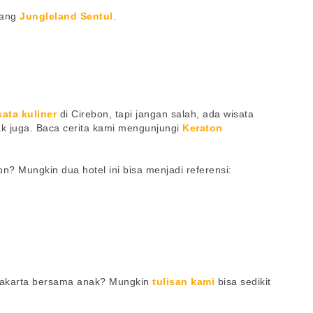
tang
Jungleland Sentul
.
sata kuliner
di Cirebon, tapi jangan salah, ada wisata
k juga. Baca cerita kami mengunjungi
Keraton
? Mungkin dua hotel ini bisa menjadi referensi:
Jakarta bersama anak? Mungkin
tulisan kami
bisa sedikit