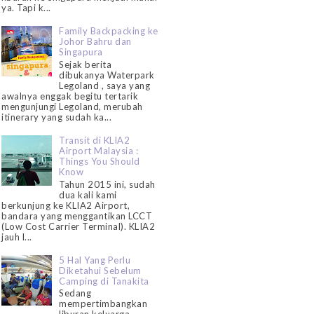
ya. Tapi k...
Family Backpacking ke
Johor Bahru dan
Singapura
Sejak berita
dibukanya Waterpark
Legoland , saya yang
awalnya enggak begitu tertarik
mengunjungi Legoland, merubah
itinerary yang sudah ka...
Transit di KLIA2
Airport Malaysia :
Things You Should
Know
Tahun 2015 ini, sudah
dua kali kami
berkunjung ke KLIA2 Airport,
bandara yang menggantikan LCCT
(Low Cost Carrier Terminal). KLIA2
jauh l...
5 Hal Yang Perlu
Diketahui Sebelum
Camping di Tanakita
Sedang
mempertimbangkan