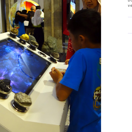
bo
ve