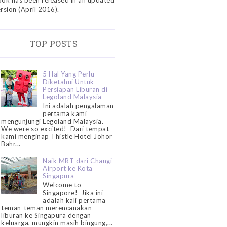
ok has been released in an updated
rsion (April 2016).
TOP POSTS
5 Hal Yang Perlu
Diketahui Untuk
Persiapan Liburan di
Legoland Malaysia
Ini adalah pengalaman
pertama kami
mengunjungi Legoland Malaysia.
We were so excited! Dari tempat
kami menginap Thistle Hotel Johor
Bahr...
Naik MRT dari Changi
Airport ke Kota
Singapura
Welcome to
Singapore! Jika ini
adalah kali pertama
teman-teman merencanakan
liburan ke Singapura dengan
keluarga, mungkin masih bingung,...