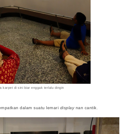
 karpet di sini biar enggak terlalu dingin
tempatkan dalam suatu lemari
display
nan cantik.