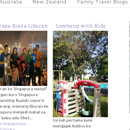
Australia
New Zealand
Family Travel Blogs
rapa Biaya Liburan
Lembang with Kids:
Dengan Anak ke
Pasar Apung &
Singapura?
Kampung Gajah
Playground
uran ke Singapura mahal?
gan kurs Singapura
banding Rupiah seperti
arang, memang liburan ke
gapura menjadi mahal ya.
 kalau ada tiket...
Ini kali pertama kami
 Selanjutnya...
mengajak kiddos ke
d more »