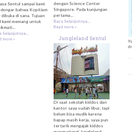
dengan Science Center
aya Sentul sampai kami
Singapore. Pada kunjungan
dengar bahwa Kopitiam
pertama...
 dibuka di sana. Tujuan
Baca Selanjutnya...
l kami memang untuk
Read more »
kmati...
 Selanjutnya...
Jungleland Sentul
d more »
Yo
dr
Di saat sekolah kiddos dan
kantor saya sudah libur, tapi
belum bisa mudik karena
bapap masih kerja, saya pun
tertarik mengajak kiddos
mengunjungi Jungleland...