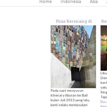
Home
Indonesia
Asia
Puas Berenang di
Be
Potato Head Bali
Lib
Den
ber
sek
Pada saat menyusun
Sin
itinerary liburan ke Bali
Tapi
bulan Juli 2013 yang lalu,
Baca
kami selalu memasukan
Rea