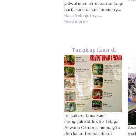
jadwal main air di pantai (pagi
hari), karena kami memang...
Baca Selanjutnya...
Read more »
Tangkap Ikan di
Telaga Arwana
Ta
Cibubur
Ini kali pertama kami
mengajak kiddos ke Telaga
Arwana Cibubur, hmm.. gitu
Awa
deh kalau tempat deket
ber