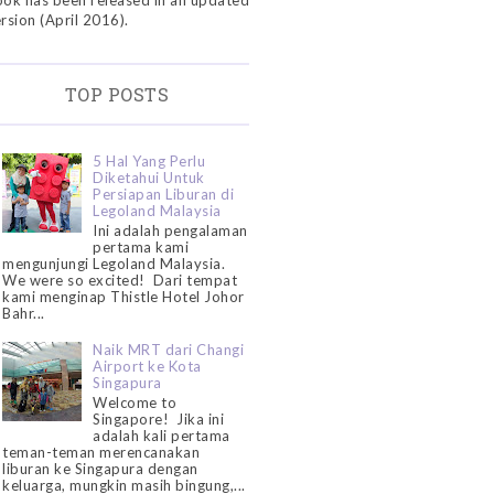
ok has been released in an updated
rsion (April 2016).
TOP POSTS
5 Hal Yang Perlu
Diketahui Untuk
Persiapan Liburan di
Legoland Malaysia
Ini adalah pengalaman
pertama kami
mengunjungi Legoland Malaysia.
We were so excited! Dari tempat
kami menginap Thistle Hotel Johor
Bahr...
Naik MRT dari Changi
Airport ke Kota
Singapura
Welcome to
Singapore! Jika ini
adalah kali pertama
teman-teman merencanakan
liburan ke Singapura dengan
keluarga, mungkin masih bingung,...