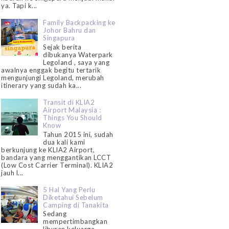
ya. Tapi k...
Family Backpacking ke
Johor Bahru dan
Singapura
Sejak berita
dibukanya Waterpark
Legoland , saya yang
awalnya enggak begitu tertarik
mengunjungi Legoland, merubah
itinerary yang sudah ka...
Transit di KLIA2
Airport Malaysia :
Things You Should
Know
Tahun 2015 ini, sudah
dua kali kami
berkunjung ke KLIA2 Airport,
bandara yang menggantikan LCCT
(Low Cost Carrier Terminal). KLIA2
jauh l...
5 Hal Yang Perlu
Diketahui Sebelum
Camping di Tanakita
Sedang
mempertimbangkan