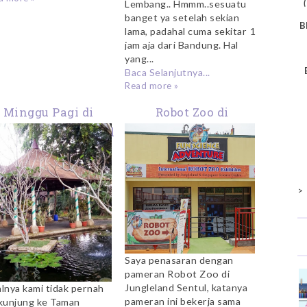
Lembang.. Hmmm..sesuatu
banget ya setelah sekian
B
lama, padahal cuma sekitar 1
jam aja dari Bandung. Hal
yang...
Baca Selanjutnya...
Read more »
Minggu Pagi di
Robot Zoo di
man Budaya Sentul
Jungleland Sentul
>
Saya penasaran dengan
pameran Robot Zoo di
Jungleland Sentul, katanya
lnya kami tidak pernah
pameran ini bekerja sama
kunjung ke Taman