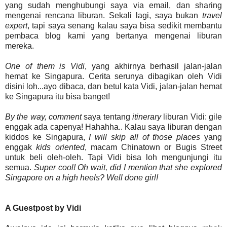
yang sudah menghubungi saya via email, dan sharing
mengenai rencana liburan. Sekali lagi, saya bukan
travel
expert
, tapi saya senang kalau saya bisa sedikit membantu
pembaca blog kami yang bertanya mengenai liburan
mereka.
One of them is Vidi
, yang akhirnya berhasil jalan-jalan
hemat ke Singapura. Cerita serunya dibagikan oleh Vidi
disini loh...ayo dibaca, dan betul kata Vidi, jalan-jalan hemat
ke Singapura itu bisa banget!
By the way,
comment
saya tentang
itinerary
liburan Vidi: gile
enggak ada capenya! Hahahha.. Kalau saya liburan dengan
kiddos ke Singapura,
I will skip all of those places
yang
enggak
kids oriented
, macam Chinatown or Bugis Street
untuk beli oleh-oleh. Tapi Vidi bisa loh mengunjungi itu
semua.
Super cool! Oh wait, did I mention that she explored
Singapore on a high heels? Well done girl!
A Guestpost by Vidi