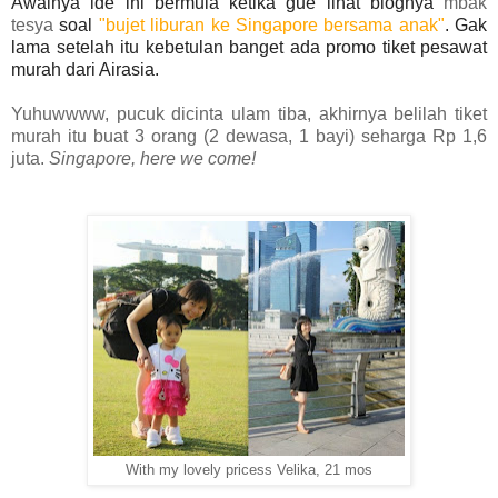
Awalnya ide ini bermula ketika gue lihat blognya
mbak
tesya
soal
"bujet liburan ke Singapore bersama anak"
. Gak
lama setelah itu kebetulan banget ada promo tiket pesawat
murah dari Airasia.
Yuhuwwww, pucuk dicinta ulam tiba, akhirnya belilah tiket
murah itu buat 3 orang (2 dewasa, 1 bayi) seharga Rp 1,6
juta.
Singapore, here we come!
With my lovely pricess Velika, 21 mos