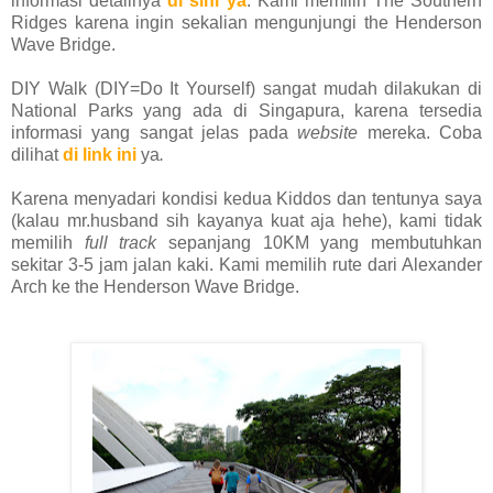
informasi detailnya
di sini ya
. Kami memilih The Southern
Ridges karena ingin sekalian mengunjungi the Henderson
Wave Bridge.
DIY Walk (DIY=Do It Yourself) sangat mudah dilakukan di
National Parks yang ada di Singapura, karena tersedia
informasi yang sangat jelas pada
website
mereka. Coba
dilihat
di link
ini
ya
.
Karena menyadari kondisi kedua Kiddos dan tentunya saya
(kalau mr.husband sih kayanya kuat aja hehe), kami tidak
memilih
full track
sepanjang 10KM yang membutuhkan
sekitar 3-5 jam jalan kaki. Kami memilih rute dari Alexander
Arch ke the Henderson Wave Bridge.