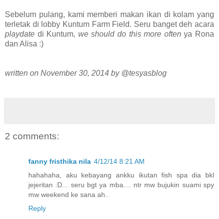
Sebelum pulang, kami memberi makan ikan di kolam yang
terletak di lobby Kuntum Farm Field. Seru banget deh acara
playdate
di Kuntum,
we should do this more often
ya Rona
dan Alisa :)
written on November 30, 2014 by @tesyasblog
2 comments:
fanny fristhika nila
4/12/14 8:21 AM
hahahaha, aku kebayang ankku ikutan fish spa dia bkl
jejeritan :D... seru bgt ya mba.... ntr mw bujukin suami spy
mw weekend ke sana ah..
Reply