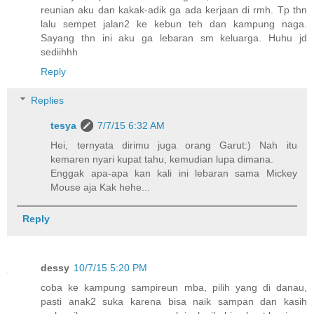
reunian aku dan kakak-adik ga ada kerjaan di rmh. Tp thn
lalu sempet jalan2 ke kebun teh dan kampung naga.
Sayang thn ini aku ga lebaran sm keluarga. Huhu jd
sediihhh
Reply
Replies
tesya
7/7/15 6:32 AM
Hei, ternyata dirimu juga orang Garut:) Nah itu
kemaren nyari kupat tahu, kemudian lupa dimana.
Enggak apa-apa kan kali ini lebaran sama Mickey
Mouse aja Kak hehe...
Reply
dessy
10/7/15 5:20 PM
coba ke kampung sampireun mba, pilih yang di danau,
pasti anak2 suka karena bisa naik sampan dan kasih