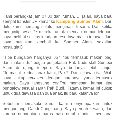
Kami berangkat jam 07.30 dari rumah. Di jalan, saya baru
sempat transfer DP kamar ke
Kampung Sumber Alam
.
Dari
dulu kami memang selalu menginap di sana. Dan ketika
mengintip
website
mereka untuk mencari nomor telepon,
saya melihat sekilas keadaan resortnya masih terawat. Jadi
saya putuskan kembali ke Sumber Alam, sekalian
nostalgia:D
"Tipe bungalow harganya 857 ribu termasuk makan pagi
dan malam Bu" begitu penjelasan Pak Budi, staff Sumber
Alam di ujung telepon. Saya bertanya lebih lanjut,
"Termasuk kedua anak kami, Pak?" Dan dijawab iya. Wah
saya cukup
amazed
dengan harganya yang termasuk
makan. Saya langsung
confirm
memesan kamar tipe
bungalow sesuai saran Pak Budi. Katanya kamar ini cukup
untuk dua dewasa dan dua anak. Itu baru katanya loh.
Sebelum memasuki Garut, kami menyempatkan untuk
mengunjungi Candi Cangkuang. Saya pernah kesana, dan
karena pengunjung harus naik perahu untuk mencapai