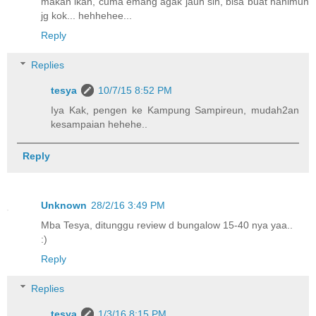
makan ikan, cuma emang agak jauh sih, bisa buat hanimun
jg kok... hehhehee...
Reply
Replies
tesya
10/7/15 8:52 PM
Iya Kak, pengen ke Kampung Sampireun, mudah2an
kesampaian hehehe..
Reply
Unknown
28/2/16 3:49 PM
Mba Tesya, ditunggu review d bungalow 15-40 nya yaa..
:)
Reply
Replies
tesya
1/3/16 8:15 PM