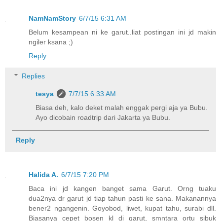
NamNamStory
6/7/15 6:31 AM
Belum kesampean ni ke garut..liat postingan ini jd makin
ngiler ksana ;)
Reply
Replies
tesya
7/7/15 6:33 AM
Biasa deh, kalo deket malah enggak pergi aja ya Bubu.
Ayo dicobain roadtrip dari Jakarta ya Bubu.
Reply
Halida A.
6/7/15 7:20 PM
Baca ini jd kangen banget sama Garut. Orng tuaku
dua2nya dr garut jd tiap tahun pasti ke sana. Makanannya
bener2 ngangenin. Goyobod, liwet, kupat tahu, surabi dll.
Biasanya cepet bosen kl di garut, smntara ortu sibuk