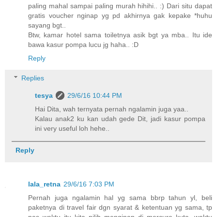
paling mahal sampai paling murah hihihi.. :) Dari situ dapat
gratis voucher nginap yg pd akhirnya gak kepake *huhu
sayang bgt..
Btw, kamar hotel sama toiletnya asik bgt ya mba.. Itu ide
bawa kasur pompa lucu jg haha.. :D
Reply
Replies
tesya
29/6/16 10:44 PM
Hai Dita, wah ternyata pernah ngalamin juga yaa..
Kalau anak2 ku kan udah gede Dit, jadi kasur pompa
ini very useful loh hehe..
Reply
lala_retna
29/6/16 7:03 PM
Pernah juga ngalamin hal yg sama bbrp tahun yl, beli
paketnya di travel fair dgn syarat & ketentuan yg sama, tp