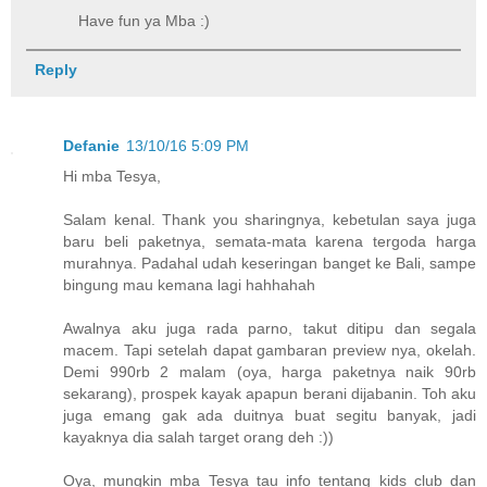
Have fun ya Mba :)
Reply
Defanie
13/10/16 5:09 PM
Hi mba Tesya,
Salam kenal. Thank you sharingnya, kebetulan saya juga
baru beli paketnya, semata-mata karena tergoda harga
murahnya. Padahal udah keseringan banget ke Bali, sampe
bingung mau kemana lagi hahhahah
Awalnya aku juga rada parno, takut ditipu dan segala
macem. Tapi setelah dapat gambaran preview nya, okelah.
Demi 990rb 2 malam (oya, harga paketnya naik 90rb
sekarang), prospek kayak apapun berani dijabanin. Toh aku
juga emang gak ada duitnya buat segitu banyak, jadi
kayaknya dia salah target orang deh :))
Oya, mungkin mba Tesya tau info tentang kids club dan