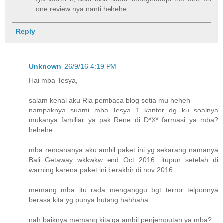
one review nya nanti hehehe...
Reply
Unknown
26/9/16 4:19 PM
Hai mba Tesya,
salam kenal aku Ria pembaca blog setia mu heheh
nampaknya suami mba Tesya 1 kantor dg ku soalnya
mukanya familiar ya pak Rene di D*X* farmasi ya mba?
hehehe
mba rencananya aku ambil paket ini yg sekarang namanya
Bali Getaway wkkwkw end Oct 2016. itupun setelah di
warning karena paket ini berakhir di nov 2016.
memang mba itu rada menganggu bgt terror telponnya
berasa kita yg punya hutang hahhaha
nah baiknya memang kita ga ambil penjemputan ya mba?