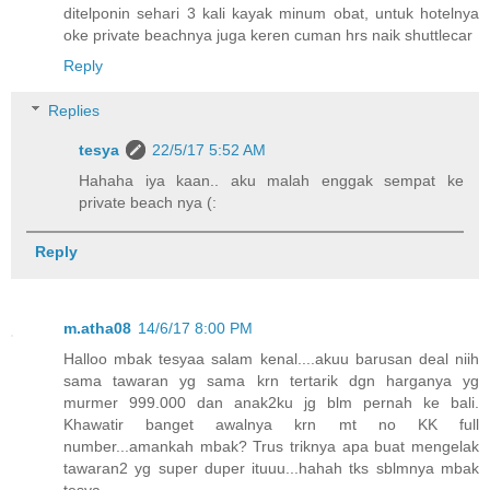
ditelponin sehari 3 kali kayak minum obat, untuk hotelnya
oke private beachnya juga keren cuman hrs naik shuttlecar
Reply
Replies
tesya
22/5/17 5:52 AM
Hahaha iya kaan.. aku malah enggak sempat ke
private beach nya (:
Reply
m.atha08
14/6/17 8:00 PM
Halloo mbak tesyaa salam kenal....akuu barusan deal niih
sama tawaran yg sama krn tertarik dgn harganya yg
murmer 999.000 dan anak2ku jg blm pernah ke bali.
Khawatir banget awalnya krn mt no KK full
number...amankah mbak? Trus triknya apa buat mengelak
tawaran2 yg super duper ituuu...hahah tks sblmnya mbak