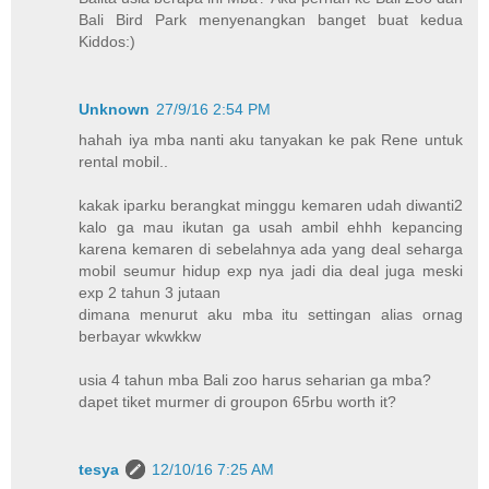
Bali Bird Park menyenangkan banget buat kedua
Kiddos:)
Unknown
27/9/16 2:54 PM
hahah iya mba nanti aku tanyakan ke pak Rene untuk
rental mobil..
kakak iparku berangkat minggu kemaren udah diwanti2
kalo ga mau ikutan ga usah ambil ehhh kepancing
karena kemaren di sebelahnya ada yang deal seharga
mobil seumur hidup exp nya jadi dia deal juga meski
exp 2 tahun 3 jutaan
dimana menurut aku mba itu settingan alias ornag
berbayar wkwkkw
usia 4 tahun mba Bali zoo harus seharian ga mba?
dapet tiket murmer di groupon 65rbu worth it?
tesya
12/10/16 7:25 AM