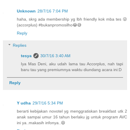
Unknown
28/7/16 7:04 PM
haha, skrg ada membership yg lbh friendly kok mba tes 😜
(accorplus) #bukanpromosilho😂😅
Reply
Replies
tesya
30/7/16 3:40 AM
Iya Mas Deni, aku udah lama tau Accorplus, nah tapi
baru tau yang premiumnya waktu diundang acara ini:D
Reply
Y udha
29/7/16 5:34 PM
berarti kebijakan novotel yg menggratiskan breakfast utk 2
anak sampai umur 16 tahun berlaku jg untuk program AVC
ini ya..makasih infonya..😄