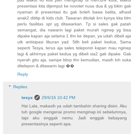
pas waktu itu kita pilih menginap di mercure kuta, waktu
presentasi kita dijemput ke novotel nusa dua & yg bikin gak
nyaman di presentasi itu gak boleh bawa balita, alhasil
anak2 dititip di kids club. Tawaran ditolak krn kynya kita blm
perlu fasilitas spt yg ditawarkan. Tp si sales gak patah
semangat, dia nawarin lagi paket murah nginep yg bisa
dipake kapan aja selama 1 thn ke depan, ya udah dibeli aja
utk antisipasi liburan yad. Stlh beli paket kedua, Sama
seperti Tesya, terus aja sales teleponin kapan mau nginep
lagi & akhirnya paket kedua yg dibeli sia2 gak dipake. Gak
nyerah gitu aja, sampe bbrp thn kemudian, masih loh suka
ditelepon & ditawarin lagi ��
Reply
Replies
tesya
29/6/16 10:42 PM
Hai Lala, makasih ya udah tambahin sharing disini. Aku
tuh google mengenai promo menginap ini sebelumnya,
tapi aku enggak nemu. Jadi enggak kebayang
presentasinya seperti apa.