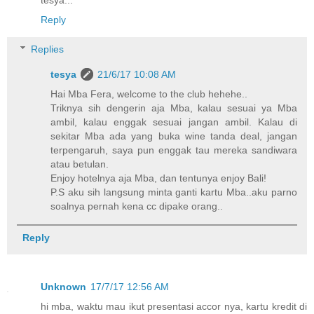
tesya...
Reply
Replies
tesya
21/6/17 10:08 AM
Hai Mba Fera, welcome to the club hehehe..
Triknya sih dengerin aja Mba, kalau sesuai ya Mba
ambil, kalau enggak sesuai jangan ambil. Kalau di
sekitar Mba ada yang buka wine tanda deal, jangan
terpengaruh, saya pun enggak tau mereka sandiwara
atau betulan.
Enjoy hotelnya aja Mba, dan tentunya enjoy Bali!
P.S aku sih langsung minta ganti kartu Mba..aku parno
soalnya pernah kena cc dipake orang..
Reply
Unknown
17/7/17 12:56 AM
hi mba, waktu mau ikut presentasi accor nya, kartu kredit di