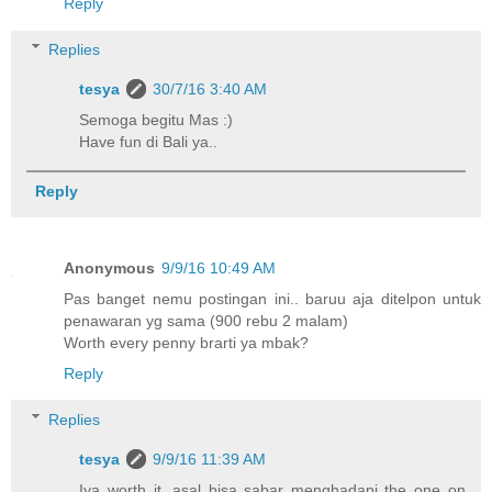
Reply
Replies
tesya
30/7/16 3:40 AM
Semoga begitu Mas :)
Have fun di Bali ya..
Reply
Anonymous
9/9/16 10:49 AM
Pas banget nemu postingan ini.. baruu aja ditelpon untuk
penawaran yg sama (900 rebu 2 malam)
Worth every penny brarti ya mbak?
Reply
Replies
tesya
9/9/16 11:39 AM
Iya worth it, asal bisa sabar menghadapi the one on