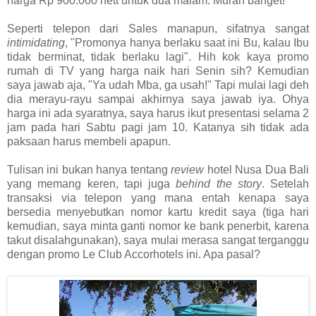
harga Rp 900.000 nett untuk dua malam. Murah banget!
Seperti telepon dari Sales manapun, sifatnya sangat
intimidating
, "Promonya hanya berlaku saat ini Bu, kalau Ibu
tidak berminat, tidak berlaku lagi". Hih kok kaya promo
rumah di TV yang harga naik hari Senin sih? Kemudian
saya jawab aja, "Ya udah Mba, ga usah!" Tapi mulai lagi deh
dia merayu-rayu sampai akhirnya saya jawab iya. Ohya
harga ini ada syaratnya, saya harus ikut presentasi selama 2
jam pada hari Sabtu pagi jam 10. Katanya sih tidak ada
paksaan harus membeli apapun.
Tulisan ini bukan hanya tentang
review
hotel Nusa Dua Bali
yang memang keren, tapi juga
behind the story
. Setelah
transaksi via telepon yang mana entah kenapa saya
bersedia menyebutkan nomor kartu kredit saya (tiga hari
kemudian, saya minta ganti nomor ke bank penerbit, karena
takut disalahgunakan), saya mulai merasa sangat terganggu
dengan promo Le Club Accorhotels ini. Apa pasal?