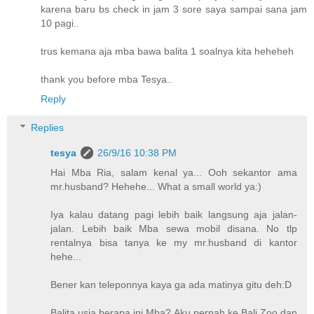
karena baru bs check in jam 3 sore saya sampai sana jam
10 pagi..
trus kemana aja mba bawa balita 1 soalnya kita heheheh
thank you before mba Tesya..
Reply
Replies
tesya
26/9/16 10:38 PM
Hai Mba Ria, salam kenal ya... Ooh sekantor ama
mr.husband? Hehehe... What a small world ya:)
Iya kalau datang pagi lebih baik langsung aja jalan-
jalan. Lebih baik Mba sewa mobil disana. No tlp
rentalnya bisa tanya ke my mr.husband di kantor
hehe...
Bener kan teleponnya kaya ga ada matinya gitu deh:D
Balita usia berapa ini Mba? Aku pernah ke Bali Zoo dan