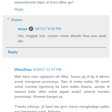
tahan/diminta titipin di front office ga?
Reply
Replies
tesya
18/7/17 9:02 PM
Hai, enggak kok, cuman minta dikasih lihat pas awal
aja.
Reply
DheeZhee
5/10/17 12:37 PM
Wah baru mau ngalamin nih Mba. Suami yg di tlp & dikirim
email mengenai promonya. Dan di minta waktu 90 menit
untuk mereka ngomong ke kami waktu disana, sampe di
tawarin baby sitter untuk jagain anak2 selama mereka
presentasi. Wowww banget ya.
Thanks infonya, jd kami tau gmn harus menghadapi waktu
pas berangkat nanti. Hahaha.