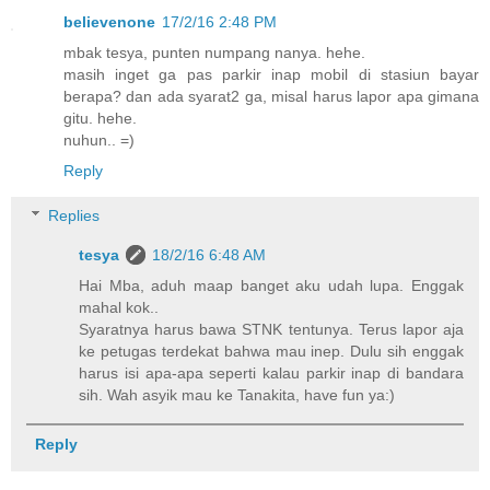
believenone
17/2/16 2:48 PM
mbak tesya, punten numpang nanya. hehe.
masih inget ga pas parkir inap mobil di stasiun bayar
berapa? dan ada syarat2 ga, misal harus lapor apa gimana
gitu. hehe.
nuhun.. =)
Reply
Replies
tesya
18/2/16 6:48 AM
Hai Mba, aduh maap banget aku udah lupa. Enggak
mahal kok..
Syaratnya harus bawa STNK tentunya. Terus lapor aja
ke petugas terdekat bahwa mau inep. Dulu sih enggak
harus isi apa-apa seperti kalau parkir inap di bandara
sih. Wah asyik mau ke Tanakita, have fun ya:)
Reply