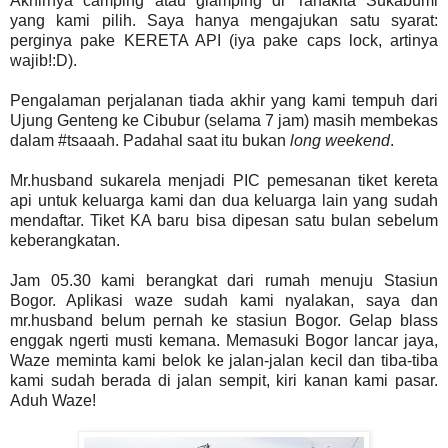
Akhirnya camping atau glamping di Tanakita Sukabumi
yang kami pilih. Saya hanya mengajukan satu syarat:
perginya pake KERETA API (iya pake caps lock, artinya
wajib!:D).
Pengalaman perjalanan tiada akhir yang kami tempuh dari
Ujung Genteng ke Cibubur (selama 7 jam) masih membekas
dalam #tsaaah. Padahal saat itu bukan
long weekend
.
Mr.husband sukarela menjadi PIC pemesanan tiket kereta
api untuk keluarga kami dan dua keluarga lain yang sudah
mendaftar. Tiket KA baru bisa dipesan satu bulan sebelum
keberangkatan.
Jam 05.30 kami berangkat dari rumah menuju Stasiun
Bogor. Aplikasi waze sudah kami nyalakan, saya dan
mr.husband belum pernah ke stasiun Bogor. Gelap blass
enggak ngerti musti kemana. Memasuki Bogor lancar jaya,
Waze meminta kami belok ke jalan-jalan kecil dan tiba-tiba
kami sudah berada di jalan sempit, kiri kanan kami pasar.
Aduh Waze!