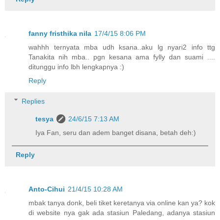
fanny fristhika nila
17/4/15 8:06 PM
wahhh ternyata mba udh ksana..aku lg nyari2 info ttg
Tanakita nih mba.. pgn kesana ama fylly dan suami ....
ditunggu info lbh lengkapnya :)
Reply
Replies
tesya
24/6/15 7:13 AM
Iya Fan, seru dan adem banget disana, betah deh:)
Reply
Anto-Cihui
21/4/15 10:28 AM
mbak tanya donk, beli tiket keretanya via online kan ya? kok
di website nya gak ada stasiun Paledang, adanya stasiun