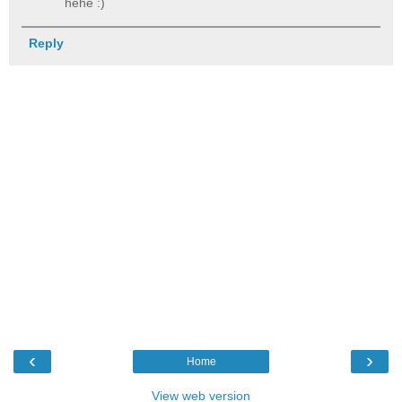
hehe :)
Reply
‹
›
Home
View web version