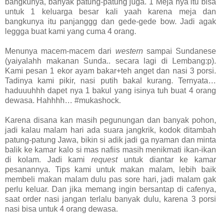
bangkunya, banyak patung-patung juga. 1 Meja nya itu bisa
untuk 1 keluarga besar kali yaah karena meja dan
bangkunya itu panjanggg dan gede-gede bow. Jadi agak
leggga buat kami yang cuma 4 orang.
Menunya macem-macem dari
western
sampai Sundanese
(yaiyalahh makanan Sunda.. secara lagi di Lembang:p).
Kami pesan 1 ekor ayam bakar+teh anget dan nasi 3 porsi.
Tadinya kami pikir, nasi putih bakal kurang. Ternyata…
haduuuhhh dapet nya 1 bakul yang isinya tuh buat 4 orang
dewasa. Hahhhh… #mukashock.
Karena disana kan masih pegunungan dan banyak pohon,
jadi kalau malam hari ada suara jangkrik, kodok ditambah
patung-patung Jawa, bikin si adik jadi ga nyaman dan minta
balik ke kamar kalo si mas nafiis masih menikmati ikan-ikan
di kolam. Jadi kami
request
untuk diantar ke kamar
pesanannya. Tips kami untuk makan malam, lebih baik
membeli makan malam dulu pas sore hari, jadi malam gak
perlu keluar. Dan jika memang ingin bersantap di cafenya,
saat order nasi jangan terlalu banyak dulu, karena 3 porsi
nasi bisa untuk 4 orang dewasa.