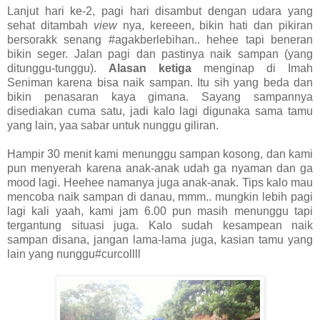
Lanjut hari ke-2, pagi hari disambut dengan udara yang
sehat ditambah
view
nya, kereeen, bikin hati dan pikiran
bersorakk senang #agakberlebihan.. hehee tapi beneran
bikin seger. Jalan pagi dan pastinya naik sampan (yang
ditunggu-tunggu).
Alasan ketiga
menginap di Imah
Seniman karena bisa naik sampan. Itu sih yang beda dan
bikin penasaran kaya gimana. Sayang sampannya
disediakan cuma satu, jadi kalo lagi digunaka sama tamu
yang lain, yaa sabar untuk nunggu giliran.
Hampir 30 menit kami menunggu sampan kosong, dan kami
pun menyerah karena anak-anak udah ga nyaman dan ga
mood lagi. Heehee namanya juga anak-anak. Tips kalo mau
mencoba naik sampan di danau, mmm.. mungkin lebih pagi
lagi kali yaah, kami jam 6.00 pun masih menunggu tapi
tergantung situasi juga. Kalo sudah kesampean naik
sampan disana, jangan lama-lama juga, kasian tamu yang
lain yang nunggu#curcollll