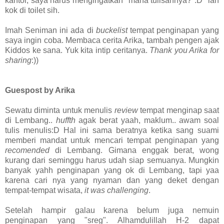
kantor, saya harus mengingatkan "mana tulisannya?":D *lah
kok di toilet sih.
Imah Seniman ini ada di
buckelist
tempat penginapan yang
saya ingin coba. Membaca cerita Arika, tambah pengen ajak
Kiddos ke sana. Yuk kita intip ceritanya.
Thank you Arika for
sharing
:))
Guespost by Arika
Sewatu diminta untuk menulis
review
tempat menginap saat
di Lembang..
huffth
agak berat yaah, maklum.. awam soal
tulis menulis:D Hal ini sama beratnya ketika sang suami
memberi mandat untuk mencari tempat penginapan yang
recomended
di Lembang. Gimana enggak berat, wong
kurang dari seminggu harus udah siap semuanya. Mungkin
banyak yahh penginapan yang ok di Lembang, tapi yaa
karena cari nya yang nyaman dan yang deket dengan
tempat-tempat wisata,
it was challenging
.
Setelah hampir galau karena belum juga nemuin
penginapan yang "sreg". Alhamdulillah H-2 dapat