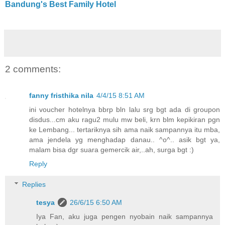
Bandung's Best Family Hotel
2 comments:
fanny fristhika nila
4/4/15 8:51 AM
ini voucher hotelnya bbrp bln lalu srg bgt ada di groupon
disdus...cm aku ragu2 mulu mw beli, krn blm kepikiran pgn
ke Lembang... tertariknya sih ama naik sampannya itu mba,
ama jendela yg menghadap danau.. ^o^.. asik bgt ya,
malam bisa dgr suara gemercik air,..ah, surga bgt :)
Reply
Replies
tesya
26/6/15 6:50 AM
Iya Fan, aku juga pengen nyobain naik sampannya