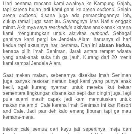
Hari pertama rencana kami awalnya ke Kampung Gajah,
tapi karena hujan jadi kami ganti ke arena
outbond
.
Selain
arena
outbond
, disana juga ada pemancingannya loh,
cukup ramai juga saat itu. Sayangnya Mas Nafiis enggak
minat. Akhirnya saya
reschedule
aktivitas anak-anak karena
kami mengurungkan untuk aktivitas
outbond
.
Sebagai
gantinya kami pergi ke Jendela Alam, harusnya di hari
kedua tapi aktualnya hari pertama. Dan ini
alasan kedua
,
kenapa pilih Imah Seniman, Jarak antara tempat wisata
yang anak-anak suka tuh ga jauh. Kurang dari 20 menit
kami sampai Jendela Alam.
Saat makan malam, sebenarnya disekitar Imah Seniman
juga banyak restoran namun bagi kami yang punya anak
kecil, agak kurang nyaman untuk mereka ikut keluar
sementara lingkungan disana kan sepi dan dingin juga, lagi
pula suami masih capek jadi kami memutuskan untuk
makan malam di Café karena Imah Seniman ini kan Resort
and Cafe. Jadi pas deh kalo emang liburan tapi ga mau
kemana-mana.
Interior café semua dari kayu jati sepertinya, meja dan