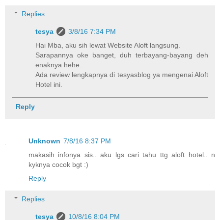
Replies
tesya
3/8/16 7:34 PM
Hai Mba, aku sih lewat Website Aloft langsung.
Sarapannya oke banget, duh terbayang-bayang deh
enaknya hehe..
Ada review lengkapnya di tesyasblog ya mengenai Aloft
Hotel ini.
Reply
Unknown
7/8/16 8:37 PM
makasih infonya sis.. aku lgs cari tahu ttg aloft hotel.. n
kyknya cocok bgt :)
Reply
Replies
tesya
10/8/16 8:04 PM