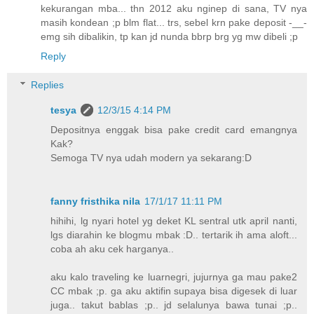
kekurangan mba... thn 2012 aku nginep di sana, TV nya
masih kondean ;p blm flat... trs, sebel krn pake deposit -__-
emg sih dibalikin, tp kan jd nunda bbrp brg yg mw dibeli ;p
Reply
Replies
tesya
12/3/15 4:14 PM
Depositnya enggak bisa pake credit card emangnya
Kak?
Semoga TV nya udah modern ya sekarang:D
fanny fristhika nila
17/1/17 11:11 PM
hihihi, lg nyari hotel yg deket KL sentral utk april nanti,
lgs diarahin ke blogmu mbak :D.. tertarik ih ama aloft...
coba ah aku cek harganya..
aku kalo traveling ke luarnegri, jujurnya ga mau pake2
CC mbak ;p. ga aku aktifin supaya bisa digesek di luar
juga.. takut bablas ;p.. jd selalunya bawa tunai ;p..