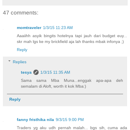
47 comments:
momtraveler
1/3/15 11:23 AM
Aaaiihh asyik bingits hotelnya tapi jauh dari budget euy...
skr mah lgs ke my brickfield aja lah thanks mbak infonya ;)
Reply
Replies
tesya
1/3/15 11:35 AM
Sama sama Mba Muna...enggak apa-apa deh
semalam di Aloft, worth it kok Mba:)
Reply
fanny fristhika nila
9/3/15 9:00 PM
Traders yg aku udh pernah malah... bgs sih, cuma ada