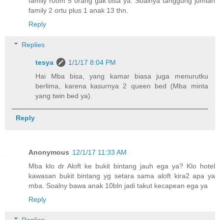
family room 5 orang gak bisa ya. Soalnya tanggung jumlah
family 2 ortu plus 1 anak 13 thn.
Reply
Replies
tesya
1/1/17 8:04 PM
Hai Mba bisa, yang kamar biasa juga menurutku
berlima, karena kasurnya 2 queen bed (Mba minta
yang twin bed ya).
Reply
Anonymous
12/1/17 11:33 AM
Mba klo dr Aloft ke bukit bintang jauh ega ya? Klo hotel
kawasan bukit bintang yg setara sama aloft kira2 apa ya
mba. Soalny bawa anak 10bln jadi takut kecapean ega ya
Reply
Replies