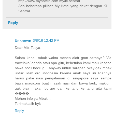
http://www.myhotels.com.my/kl-sentral
Ada beberapa pilihan My Hotel yang dekat dengan KL
Sentral.
Reply
Unknown
3/8/16 12:42 PM
Dear Mb. Tesya,
Salam kenal, mbak waktu mesen aloft gmn caranya? Via
traveloka/ agoda atau apa gitu, kebetulan kami mau kesana
bawa bocil bocil jg,,, anyway untuk sarapan okey gak mbak
untuk lidah org indonesia karena anak saya ini lidahnya
harus pake nasi pengalaman di singapore saya sampe
bawa magicom buat masak nasi dan bawa lauk, maklum
gak bisa makan burger dan kentang kentang gitu kami
����
Mohon info ya Mbak,,,
Terimakasih byk
Reply