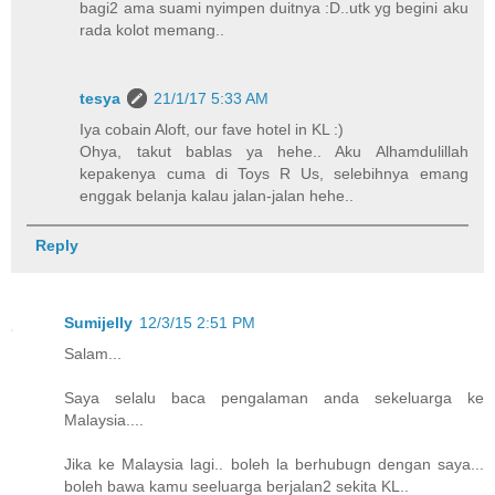
bagi2 ama suami nyimpen duitnya :D..utk yg begini aku
rada kolot memang..
tesya
21/1/17 5:33 AM
Iya cobain Aloft, our fave hotel in KL :)
Ohya, takut bablas ya hehe.. Aku Alhamdulillah
kepakenya cuma di Toys R Us, selebihnya emang
enggak belanja kalau jalan-jalan hehe..
Reply
Sumijelly
12/3/15 2:51 PM
Salam...
Saya selalu baca pengalaman anda sekeluarga ke
Malaysia....
Jika ke Malaysia lagi.. boleh la berhubugn dengan saya...
boleh bawa kamu seeluarga berjalan2 sekita KL..