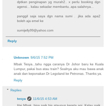
dptkan penginapan yg murah2.. x perlu booking dgn
agensi... kalau sekadar membantu..apa salahnya...
panggil saja saya dgn nama sumi . .jika ada apa2
boleh aja emel ke
sumijelly99@yahoo.com
Reply
Unknown
9/6/15 7:52 PM
Mbak Tesya...tahu ngga caranya Dr Johor baru ke Kuala
Lumpur, pakai bus atau train? Soalnya aku mau bawa anak
anak dan keponakan Dr Legoland ke Petronas. Thanks ya.
Reply
Replies
tesya
11/6/15 4:53 AM
Hai Mbak, bisa naik bis ataupun kereta api. Kalau naik