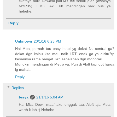
tiketnya naik. Dewasa jadi MYR55 sekali jalan (awalnya
MYR35). OMG. Aku sih mendingan naik bus ya
hehehe..
Reply
Unknown
20/1/16 6:23 PM
Hai Mba, pernah tau easy hotel yg dekat Nu sentral ga?
dekat dgn kalau kita mau naik LRT. enak ga ya disitu?tp
kesannya rame banget..krn sebelahan dgn monorail.
Mungkin mendingan di Metro ya. Pgn di Aloft tapi dpt harga
lg mahal..
Reply
Replies
tesya
21/1/16 5:04 AM
Hai Mba Dewi, maaf aku enggak tau. Aloft aja Mba,
worth it loh :) Hehehe..