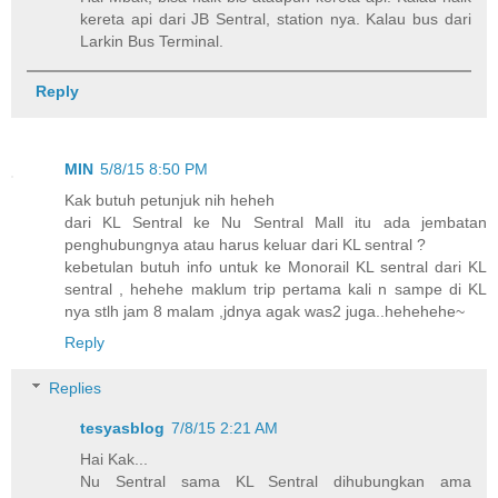
kereta api dari JB Sentral, station nya. Kalau bus dari
Larkin Bus Terminal.
Reply
MIN
5/8/15 8:50 PM
Kak butuh petunjuk nih heheh
dari KL Sentral ke Nu Sentral Mall itu ada jembatan
penghubungnya atau harus keluar dari KL sentral ?
kebetulan butuh info untuk ke Monorail KL sentral dari KL
sentral , hehehe maklum trip pertama kali n sampe di KL
nya stlh jam 8 malam ,jdnya agak was2 juga..hehehehe~
Reply
Replies
tesyasblog
7/8/15 2:21 AM
Hai Kak...
Nu Sentral sama KL Sentral dihubungkan ama