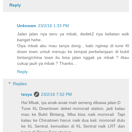
Reply
Unknown
23/2/16 1:33 PM
Jalan jalan nya seru ya mbak, dedek2 nya keliatan asik
banget hehe..
Oiya mbak aku mau tanya dong , kalo nginep di tune Kl
down town untuk menuju ke tempat perbelanjaan di bukit
bintang/china town itu bisa jalan nggak ya mbak ? Atau
cukup jauh ya mbak ? Thanks...
Reply
Replies
tesya
23/2/16 7:52 PM
Hai Mbak, iya anak-anak mah seneng dibawa jalan:D
Tune KL Downtown deket monorail station, jadi kalau
mau ke Bukit Bintang, Mba bisa naik monorail. Tapi
kalau ke Chinatown harus naik dua kali: monorail dulu
ke KL Sentral, kemudian di KL Sentral naik LRT dan