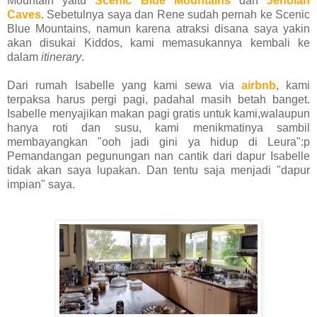
Mountain yaitu
Scenic Blue Mountains
dan
Jenolan
Caves
. Sebetulnya saya dan Rene sudah pernah ke Scenic
Blue Mountains, namun karena atraksi disana saya yakin
akan disukai Kiddos, kami memasukannya kembali ke
dalam
itinerary
.
Dari rumah Isabelle yang kami sewa via
airbnb
, kami
terpaksa harus pergi pagi, padahal masih betah banget.
Isabelle menyajikan makan pagi gratis untuk kami,walaupun
hanya roti dan susu, kami menikmatinya sambil
membayangkan "ooh jadi gini ya hidup di Leura":p
Pemandangan pegunungan nan cantik dari dapur Isabelle
tidak akan saya lupakan. Dan tentu saja menjadi "dapur
impian" saya.