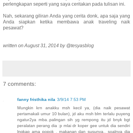
perlengkapan seperti yang saya ceritakan pada tulisan ini.
Nah, sekarang giliran Anda yang cerita donk, apa saja yang
Anda siapkan ketika membawa anak traveling naik
pesawat?
written on August 31, 2014 by @tesyasblog
7 comments:
fanny fristhika nila
3/9/14 7:53 PM
Mungkin krn anakku msh kecil ya, (dia naik pesawat
pertamakali umur 10 bulan), jd aku msh blm terlalu puyeng
ngatur2ya mba..palingan sih yg rempong itu jd bnyk bgt
peralatan perang dia :p mlai dr koper gee untuk dia sendiri
lngkap ama popok , makanan dan susunya.. soalnya dia