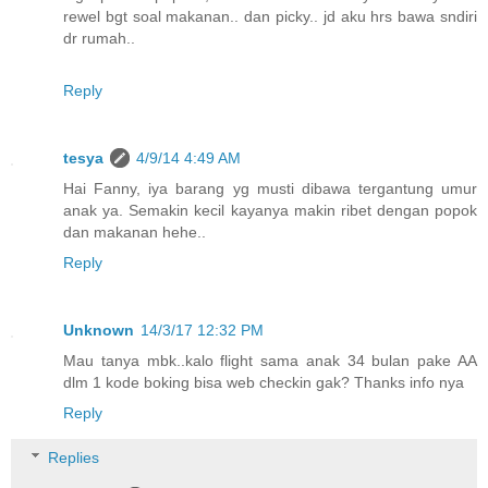
rewel bgt soal makanan.. dan picky.. jd aku hrs bawa sndiri
dr rumah..
Reply
tesya
4/9/14 4:49 AM
Hai Fanny, iya barang yg musti dibawa tergantung umur
anak ya. Semakin kecil kayanya makin ribet dengan popok
dan makanan hehe..
Reply
Unknown
14/3/17 12:32 PM
Mau tanya mbk..kalo flight sama anak 34 bulan pake AA
dlm 1 kode boking bisa web checkin gak? Thanks info nya
Reply
Replies