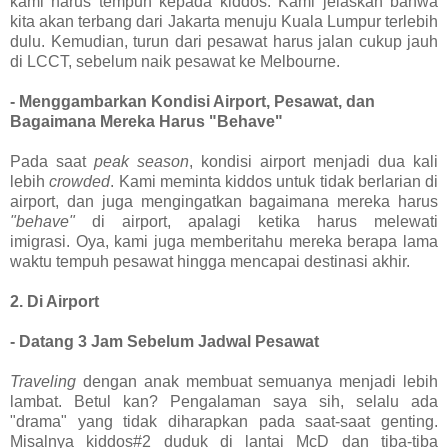
kami harus tempuh kepada kiddos. Kami jelaskan bahwa
kita akan terbang dari Jakarta menuju Kuala Lumpur terlebih
dulu. Kemudian, turun dari pesawat harus jalan cukup jauh
di LCCT, sebelum naik pesawat ke Melbourne.
- Menggambarkan Kondisi Airport, Pesawat, dan
Bagaimana Mereka Harus "Behave"
Pada saat
peak season
, kondisi airport menjadi dua kali
lebih
crowded
. Kami meminta kiddos untuk tidak berlarian di
airport, dan
juga mengingatkan bagaimana mereka harus
"behave"
di airport, apalagi ketika harus melewati
imigrasi.
Oya, kami juga memberitahu mereka berapa lama
waktu tempuh pesawat hingga mencapai destinasi akhir.
2. Di Airport
- Datang 3 Jam Sebelum Jadwal Pesawat
Traveling
dengan anak membuat semuanya menjadi lebih
lambat. Betul kan? Pengalaman saya sih, selalu ada
"drama" yang tidak diharapkan pada saat-saat genting.
Misalnya kiddos#2 duduk di lantai McD dan tiba-tiba