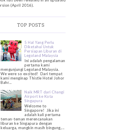
ok has been released in an updated
rsion (April 2016).
TOP POSTS
5 Hal Yang Perlu
Diketahui Untuk
Persiapan Liburan di
Legoland Malaysia
Ini adalah pengalaman
pertama kami
mengunjungi Legoland Malaysia.
We were so excited! Dari tempat
kami menginap Thistle Hotel Johor
Bahr...
Naik MRT dari Changi
Airport ke Kota
Singapura
Welcome to
Singapore! Jika ini
adalah kali pertama
teman-teman merencanakan
liburan ke Singapura dengan
keluarga, mungkin masih bingung,...