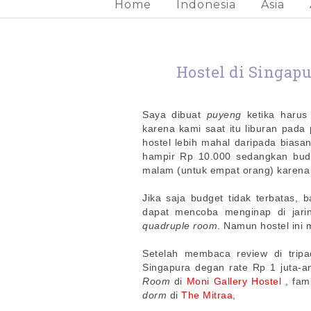
Home
Indonesia
Asia
Hostel di Singapu
Saya dibuat
puyeng
ketika harus 
karena kami saat itu liburan pada
hostel lebih mahal daripada biasan
hampir Rp 10.000 sedangkan bud
malam (untuk empat orang) karen
Jika saja budget tidak terbatas, 
dapat mencoba menginap di jari
quadruple room
. Namun hostel ini
Setelah membaca review di tripad
Singapura degan rate Rp 1 juta-a
Room
di
Moni Gallery Hostel
, fam
dorm
di
The Mitraa
,