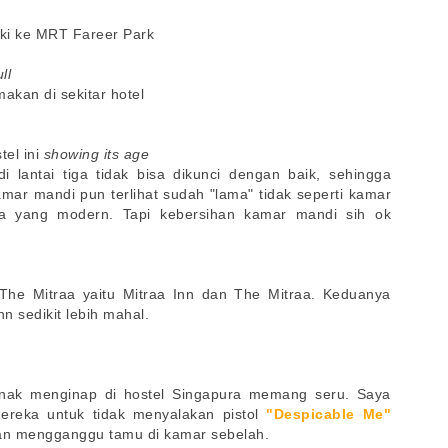
kaki ke MRT Fareer Park
ll
akan di sekitar hotel
el ini
showing its age
 lantai tiga tidak bisa dikunci dengan baik, sehingga
mar mandi pun terlihat sudah "lama" tidak seperti kamar
ya yang modern. Tapi kebersihan kamar mandi sih ok
i The Mitraa yaitu Mitraa Inn dan The Mitraa. Keduanya
nn sedikit lebih mahal.
ak menginap di hostel Singapura memang seru. Saya
mereka untuk tidak menyalakan pistol
"Despicable Me"
akan mengganggu tamu di kamar sebelah.