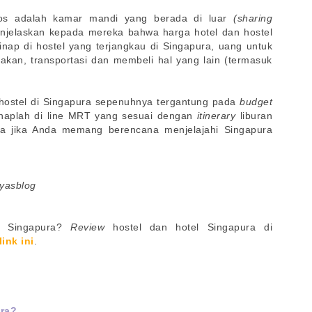
ddos adalah kamar mandi yang berada di luar
(sharing
enjelaskan kepada mereka bahwa harga hotel dan hostel
nap di hostel yang terjangkau di Singapura, uang untuk
makan, transportasi dan membeli hal yang lain (termasuk
 hostel di Singapura sepenuhnya tergantung pada
budget
inaplah di line MRT yang sesuai dengan
itinerary
liburan
a jika Anda memang berencana menjelajahi Singapura
syasblog
di Singapura?
Review
hostel dan hotel Singapura di
link ini
.
ura?