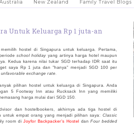
Australia
New Zealand
Family Travel Blogs
ra Untuk Keluarga Rp 1 juta-an
memilih hostel di Singapura untuk keluarga. Pertama,
 periode
school holiday
yang artinya harga hotel maupun
ya. Kedua karena nilai tukar
SGD terhadap IDR saat itu
get saya Rp 1 juta dan "hanya" menjadi SGD 100 per
a
unfavorable exchange rate
.
banyak pilihan hostel untuk keluarga di Singapura. Anda
ngan 5 Footway Inn atau Rucksack Inn yang memiliki
 memasang harga mulai dari SGD 150.
visor dan hostelbookers, akhirnya ada tiga hostel di
n untuk empat orang yang menjadi pilihan saya:
Classic
ily room di
Joyfor Backpacker's Hostel
dan
Four bedded