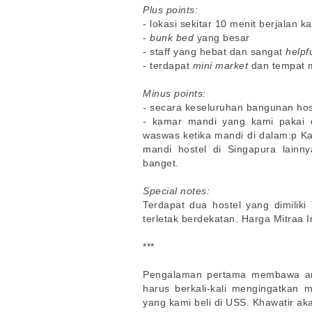
Plus points:
- lokasi sekitar 10 menit berjalan 
-
bunk bed
yang besar
- staff yang hebat dan sangat
helpfu
- terdapat
mini market
dan tempat m
Minus points:
-
secara keseluruhan bangunan host
-
kamar mandi yang kami pakai di
waswas ketika mandi di dalam:p Ka
mandi hostel di Singapura lainn
banget.
Special notes:
Terdapat dua hostel yang dimilik
terletak berdekatan. Harga Mitraa I
***
Pengalaman pertama membawa an
harus berkali-kali mengingatkan 
yang kami beli di USS. Khawatir 