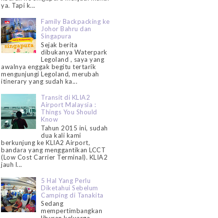
ya. Tapi k...
Family Backpacking ke
Johor Bahru dan
Singapura
Sejak berita
dibukanya Waterpark
Legoland , saya yang
awalnya enggak begitu tertarik
mengunjungi Legoland, merubah
itinerary yang sudah ka...
Transit di KLIA2
Airport Malaysia :
Things You Should
Know
Tahun 2015 ini, sudah
dua kali kami
berkunjung ke KLIA2 Airport,
bandara yang menggantikan LCCT
(Low Cost Carrier Terminal). KLIA2
jauh l...
5 Hal Yang Perlu
Diketahui Sebelum
Camping di Tanakita
Sedang
mempertimbangkan