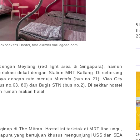
5 
th
2
ckpackers Hostel, foto diambil dari agoda.com
dengan Geylang (red light area di Singapura), namun
erlokasi dekat dengan Station MRT Kallang. Di seberang
anya dengan rute menuju Mustafa (bus no 21), Vivo City
 no.63, 80) dan Bugis STN (bus no.2). Di sekitar hostel
n rumah makan halal.
inap di The Mitraa. Hostel ini terletak di MRT line ungu,
Ou
gapura yang bertujuan khusus mengunjungi USS dan SEA