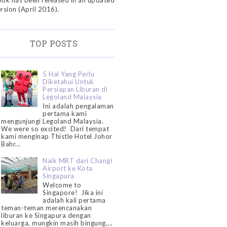
ok has been released in an updated
rsion (April 2016).
TOP POSTS
5 Hal Yang Perlu
Diketahui Untuk
Persiapan Liburan di
Legoland Malaysia
Ini adalah pengalaman
pertama kami
mengunjungi Legoland Malaysia.
We were so excited! Dari tempat
kami menginap Thistle Hotel Johor
Bahr...
Naik MRT dari Changi
Airport ke Kota
Singapura
Welcome to
Singapore! Jika ini
adalah kali pertama
teman-teman merencanakan
liburan ke Singapura dengan
keluarga, mungkin masih bingung,...