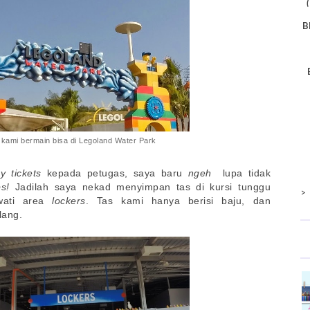
B
 kami bermain bisa di Legoland Water Park
y tickets
kepada petugas, saya baru
ngeh
lupa tidak
s!
Jadilah saya nekad menyimpan tas di kursi tunggu
>
wati area
lockers
. Tas kami hanya berisi baju, dan
lang.