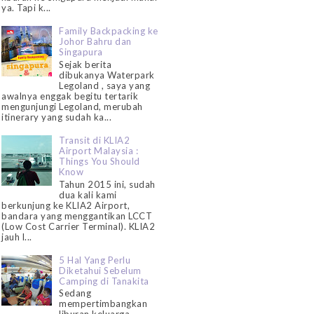
ya. Tapi k...
Family Backpacking ke
Johor Bahru dan
Singapura
Sejak berita
dibukanya Waterpark
Legoland , saya yang
awalnya enggak begitu tertarik
mengunjungi Legoland, merubah
itinerary yang sudah ka...
Transit di KLIA2
Airport Malaysia :
Things You Should
Know
Tahun 2015 ini, sudah
dua kali kami
berkunjung ke KLIA2 Airport,
bandara yang menggantikan LCCT
(Low Cost Carrier Terminal). KLIA2
jauh l...
5 Hal Yang Perlu
Diketahui Sebelum
Camping di Tanakita
Sedang
mempertimbangkan