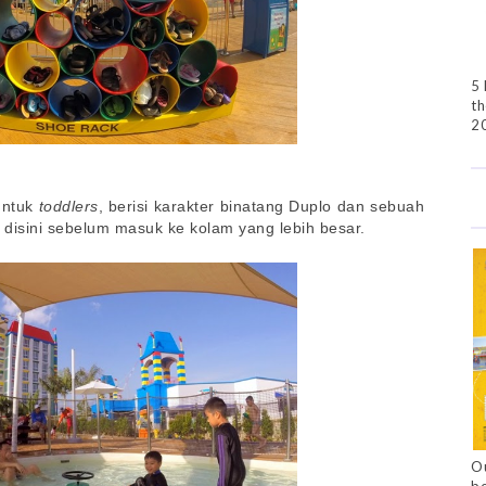
5 
th
2
untuk
toddlers
, berisi karakter binatang Duplo dan sebuah
disini sebelum masuk ke kolam yang lebih besar.
Ou