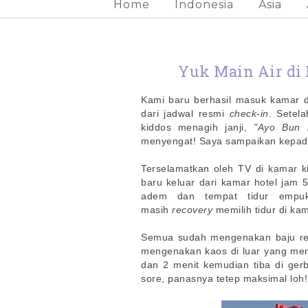
Home
Indonesia
Asia
Yuk Main Air di
Kami baru berhasil masuk kamar di
dari jadwal resmi
check-in
. Setel
kiddos menagih janji,
"Ayo Bun 
menyengat! Saya sampaikan kepad
Terselamatkan oleh TV di kamar ki
baru keluar dari kamar hotel jam 
adem dan tempat tidur empuk
masih
recovery
memilih tidur di ka
Semua sudah mengenakan baju r
mengenakan kaos di luar yang menut
dan 2 menit kemudian tiba di ger
sore, panasnya tetep maksimal loh!