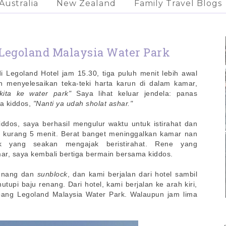
Australia
New Zealand
Family Travel Blogs
 Legoland Malaysia Water Park
 Legoland Hotel jam 15.30, tiga puluh menit lebih awal
ah menyelesaikan teka-teki harta karun di dalam kamar,
kita ke water park"
Saya lihat keluar jendela: panas
a kiddos,
"Nanti ya udah sholat ashar."
ddos, saya berhasil mengulur waktu untuk istirahat dan
5 kurang 5 menit. Berat banget m
eninggalkan kamar nan
 yang seakan mengajak beristirahat.
Rene yang
mar, saya kembali bertiga bermain bersama kiddos.
enang dan
sunblock
, dan kami berjalan dari hotel sambil
upi baju renang. Dari hotel, kami berjalan ke arah kiri,
bang Legoland Malaysia Water Park. Walaupun jam lima