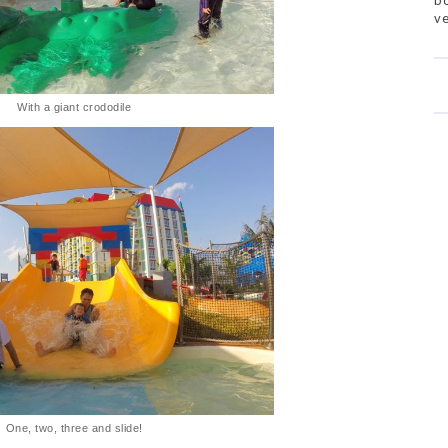
bo
ve
With a giant crododile
One, two, three and slide!