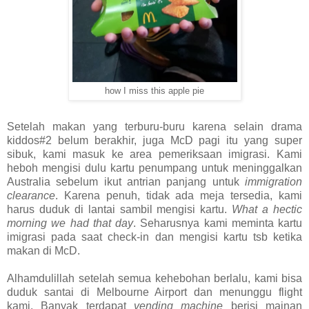
how I miss this apple pie
Setelah makan yang terburu-buru karena selain drama
kiddos#2 belum berakhir, juga McD pagi itu yang super
sibuk, kami masuk ke area pemeriksaan imigrasi. Kami
heboh mengisi dulu kartu penumpang untuk meninggalkan
Australia sebelum ikut antrian panjang untuk
immigration
clearance
. Karena penuh, tidak ada meja tersedia, kami
harus duduk di lantai sambil mengisi kartu.
What a hectic
morning we had that day
. Seharusnya kami meminta kartu
imigrasi pada saat check-in dan mengisi kartu tsb ketika
makan di McD.
Alhamdulillah setelah semua kehebohan berlalu, kami bisa
duduk santai di Melbourne Airport dan menunggu flight
kami. Banyak terdapat
vending machine
berisi mainan