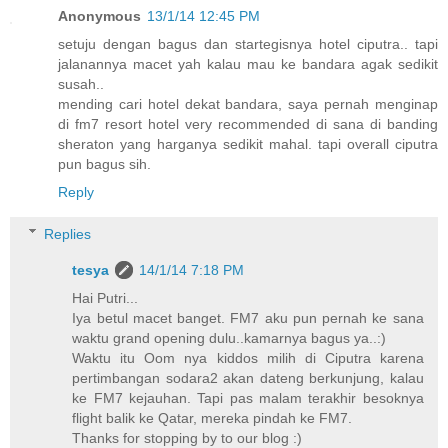
Anonymous
13/1/14 12:45 PM
setuju dengan bagus dan startegisnya hotel ciputra.. tapi
jalanannya macet yah kalau mau ke bandara agak sedikit
susah..
mending cari hotel dekat bandara, saya pernah menginap
di fm7 resort hotel very recommended di sana di banding
sheraton yang harganya sedikit mahal. tapi overall ciputra
pun bagus sih.
Reply
Replies
tesya
14/1/14 7:18 PM
Hai Putri...
Iya betul macet banget. FM7 aku pun pernah ke sana
waktu grand opening dulu..kamarnya bagus ya..:)
Waktu itu Oom nya kiddos milih di Ciputra karena
pertimbangan sodara2 akan dateng berkunjung, kalau
ke FM7 kejauhan. Tapi pas malam terakhir besoknya
flight balik ke Qatar, mereka pindah ke FM7.
Thanks for stopping by to our blog :)