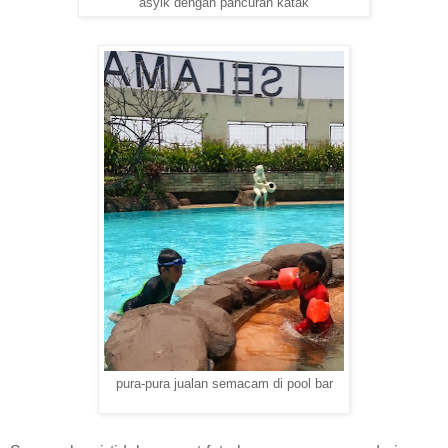
asyik dengan pancuran katak
pura-pura jualan semacam di pool bar