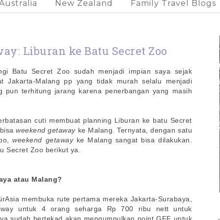
Australia
New Zealand
Family Travel Blogs
y: Liburan ke Batu Secret Zoo
gi Batu Secret Zoo sudah menjadi impian saya sejak
t Jakarta-Malang pp yang tidak murah selalu menjadi
g pun terhitung jarang karena penerbangan yang masih
terbatasan cuti membuat planning Liburan ke batu Secret
 bisa
weekend getaway
ke Malang. Ternyata, dengan satu
Zoo,
weekend getaway
ke Malang sangat bisa dilakukan.
u Secret Zoo berikut ya.
baya atau Malang?
irAsia membuka rute pertama mereka Jakarta-Surabaya,
 way untuk 4 orang seharga Rp 700 ribu nett untuk
ya sudah bertekad akan mengumpulkan point GFF untuk