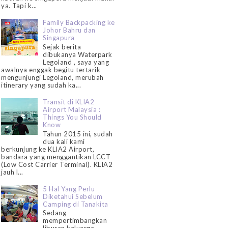
ya. Tapi k...
Family Backpacking ke
Johor Bahru dan
Singapura
Sejak berita
dibukanya Waterpark
Legoland , saya yang
awalnya enggak begitu tertarik
mengunjungi Legoland, merubah
itinerary yang sudah ka...
Transit di KLIA2
Airport Malaysia :
Things You Should
Know
Tahun 2015 ini, sudah
dua kali kami
berkunjung ke KLIA2 Airport,
bandara yang menggantikan LCCT
(Low Cost Carrier Terminal). KLIA2
jauh l...
5 Hal Yang Perlu
Diketahui Sebelum
Camping di Tanakita
Sedang
mempertimbangkan