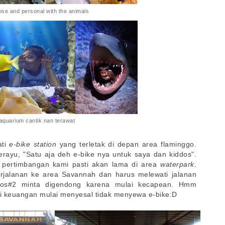
ose and personal with the animals
aquarium cantik nan terawat
ati
e-bike station
yang terletak di depan area flaminggo.
rayu, "Satu aja deh e-bike nya untuk saya dan kiddos".
ena pertimbangan kami pasti akan lama di area
waterpark
.
rjalanan ke area Savannah dan harus melewati jalanan
dos#2 minta digendong karena mulai kecapean. Hmm
i keuangan mulai menyesal tidak menyewa e-bike:D