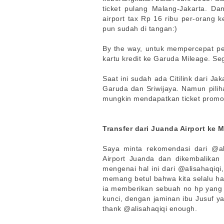
ticket pulang Malang-Jakarta. D
airport tax Rp 16 ribu per-orang k
pun sudah di tangan:)
By the way, untuk mempercepat 
kartu kredit ke Garuda Mileage. Se
Saat ini sudah ada Citilink dari J
Garuda dan Sriwijaya. Namun pili
mungkin mendapatkan ticket promo
Transfer dari Juanda Airport ke 
Saya minta rekomendasi dari @ali
Airport Juanda dan dikembalikan 
mengenai hal ini dari @alisahaqiqi
memang betul bahwa kita selalu h
ia memberikan sebuah no hp yang 
kunci, dengan jaminan ibu Jusuf y
thank @alisahaqiqi enough.