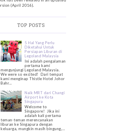
ok has been released in an updated
rsion (April 2016).
TOP POSTS
5 Hal Yang Perlu
Diketahui Untuk
Persiapan Liburan di
Legoland Malaysia
Ini adalah pengalaman
pertama kami
mengunjungi Legoland Malaysia.
We were so excited! Dari tempat
kami menginap Thistle Hotel Johor
Bahr...
Naik MRT dari Changi
Airport ke Kota
Singapura
Welcome to
Singapore! Jika ini
adalah kali pertama
teman-teman merencanakan
liburan ke Singapura dengan
keluarga, mungkin masih bingung,...