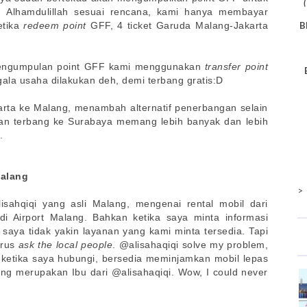
an Alhamdulillah sesuai rencana, kami hanya membayar
B
etika
redeem point
GFF, 4 ticket Garuda Malang-Jakarta
pengumpulan point GFF kami menggunakan
transfer point
gala usaha dilakukan deh, demi terbang gratis:D
akarta ke Malang, menambah alternatif penerbangan selain
han terbang ke Surabaya memang lebih banyak dan lebih
.
Malang
>
sahqiqi yang asli Malang, mengenai rental mobil dari
di Airport Malang. Bahkan ketika saya minta informasi
, saya tidak yakin layanan yang kami minta tersedia. Tapi
arus
ask the local people
. @alisahaqiqi solve my problem,
ketika saya hubungi, bersedia meminjamkan mobil lepas
ang merupakan Ibu dari @alisahaqiqi. Wow, I could never