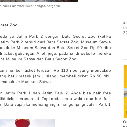
h harus membeli ticket dengan harga full
5 
cret Zoo
th
2
edanya Jatim Park 2 dengan Batu Secret Zoo (ketika
Jatim Park 2 terdiri dari Batu Secret Zoo, Museum Satwa
masuk ke Museum Satwa dan Batu Secret Zoo Rp 90 ribu
i ticket gabungan. Aneh juga, padahal di website mereka
tara Museum Satwa dan Batu Secret Zoo.
kan membeli ticket terusan Rp 110 ribu yang mencakup
ng baru masuk jam 1 siang, membeli ticket Rp 90 ribu
bat masuk ke Museum Satwa.
san Jatim Park 1 dan Jatim Park 2. Anda bisa naik
free
ki ticket terusan ini. Tapi anda perlu waktu dua hari full,
ar Batu saja jika memang ingin mengunjungi Jatim Park 1
Ou