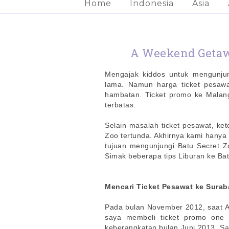
Home
Indonesia
Asia
A Weekend Getawa
Mengajak kiddos untuk mengunjun
lama. Namun harga ticket pesawa
hambatan. Ticket promo ke Malan
terbatas.
Selain masalah ticket pesawat, ke
Zoo tertunda. Akhirnya kami hanya
tujuan mengunjungi Batu Secret 
Simak beberapa tips Liburan ke Bat
Mencari Ticket Pesawat ke Sura
Pada bulan November 2012, saat A
saya membeli ticket promo one
keberangkatan bulan Juni 2013.
Sa